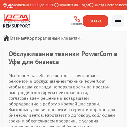
кс
Уфа
Ежедневно с 9:00 до 20:30
Гарантия до 1 года
Выезд мастера беспл
Заявка
Позвонить
REMSUPPORT
Главная
Корпоративным клиентам
Обслуживание техники PowerCom в
Уфе для бизнеса
Мы берем на себя все вопросы, связанные с
ремонтом и обслуживанием техники PowerCom,
чтобы ваша команда не теряла время на простои.
Быстро диагностируем неисправности,
согласовываем решение и возвращаем
оборудование в работу в кратчайшие сроки.
Выгодные условия доставки в сервис и обратно для
бизнес-клиентов. Работаем по договору, соблюдаем
сроки и обеспечиваем прозрачные условия
сотрудничества без лишней бюрократии.