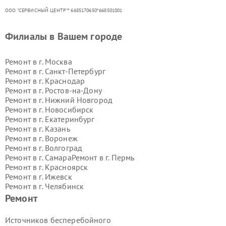
ООО "СЕРВИСНЫЙ ЦЕНТР"* 6685170650*668501001
Филиалы в Вашем городе
Ремонт в г.
Москва
Ремонт в г.
Санкт-Петербург
Ремонт в г.
Краснодар
Ремонт в г.
Ростов-на-Дону
Ремонт в г.
Нижний Новгород
Ремонт в г.
Новосибирск
Ремонт в г.
Екатеринбург
Ремонт в г.
Казань
Ремонт в г.
Воронеж
Ремонт в г.
Волгоград
Ремонт в г.
Самара
Ремонт в г.
Пермь
Ремонт в г.
Красноярск
Ремонт в г.
Ижевск
Ремонт в г.
Челябинск
Ремонт в г.
Тюмень
Ремонт в г.
Уфа
Ремонт
Ремонт в г.
Омск
Ремонт в г.
Иркутск
Ремонт в г.
Ярославль
Источников бесперебойного
Ремонт в г.
Саратов