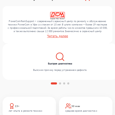
PowerComRemSupport — современный сервисный центр по ремонту и обслуживанию
техники PowerCom в Уфе со стажем от 10 лет. В штате компании — более 19 мастеров
с профессиональной подготовкой. За время работы число клиентов превысило 10 000,
а также выполнено свыше 12 000 ремонтов. Ежемесячно в сервисный центр
поступает более 300 обращений, включая , , . Мы выполняем ремонт различного
Читать далее
уровня сложности и гарантируем высокое качество обслуживания благодаря
отлаженным процессам ремонта.
Быстрая диагностика
Выясним причину перед устранением дефекта.
13+
30 мин
лет опыта в ремонте техники
среднее время диагностики