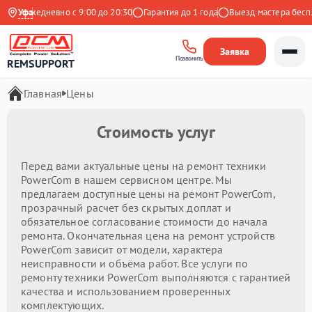
кс
Ежедневно с 9:00 до 20:30
Уфа
Гарантия до 1 года
Выезд мастера беспла
Заявка
Позвонить
REMSUPPORT
Главная
Цены
Стоимость услуг
Перед вами актуальные цены на ремонт техники
PowerCom в нашем сервисном центре. Мы
предлагаем доступные цены на ремонт PowerCom,
прозрачный расчет без скрытых доплат и
обязательное согласование стоимости до начала
ремонта. Окончательная цена на ремонт устройств
PowerCom зависит от модели, характера
неисправности и объёма работ. Все услуги по
ремонту техники PowerCom выполняются с гарантией
качества и использованием проверенных
комплектующих.