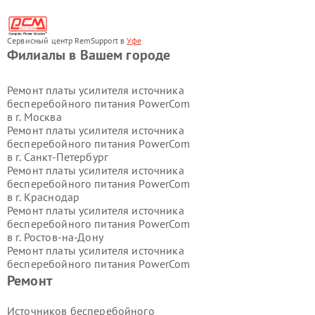
Сервисный центр RemSupport в
Уфе
Филиалы в Вашем городе
Ремонт платы усилителя источника
бесперебойного питания PowerCom
в г.
Москва
Ремонт платы усилителя источника
бесперебойного питания PowerCom
в г.
Санкт-Петербург
Ремонт платы усилителя источника
бесперебойного питания PowerCom
в г.
Краснодар
Ремонт платы усилителя источника
бесперебойного питания PowerCom
в г.
Ростов-на-Дону
Ремонт платы усилителя источника
бесперебойного питания PowerCom
в г.
Нижний Новгород
Ремонт
Ремонт платы усилителя источника
бесперебойного питания PowerCom
Источников бесперебойного