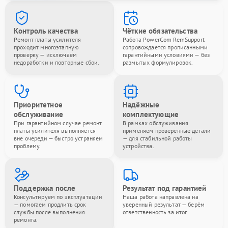
Контроль качества
Чёткие обязательства
Ремонт платы усилителя
Работа PowerCom RemSupport
проходит многоэтапную
сопровождается прописанными
проверку — исключаем
гарантийными условиями — без
недоработки и повторные сбои.
размытых формулировок.
Приоритетное
Надёжные
обслуживание
комплектующие
При гарантийном случае ремонт
В рамках обслуживания
платы усилителя выполняется
применяем проверенные детали
вне очереди — быстро устраняем
— для стабильной работы
проблему.
устройства.
Поддержка после
Результат под гарантией
Консультируем по эксплуатации
Наша работа направлена на
— помогаем продлить срок
уверенный результат — берём
службы после выполнения
ответственность за итог.
ремонта.