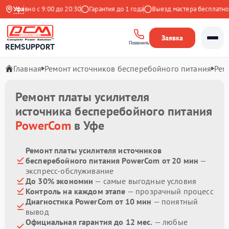
жедневно с 9:00 до 20:30
Уфа
Гарантия до 1 года
Выезд мастера бесплатно
Заявка
Позвонить
REMSUPPORT
Главная
Ремонт источников бесперебойного питания
Рем
Ремонт платы усилителя
источника бесперебойного питания
PowerCom
в Уфе
Ремонт платы усилителя источников
бесперебойного питания PowerCom от 20 мин
—
экспресс-обслуживание
До 30% экономии
— самые выгодные условия
Контроль на каждом этапе
— прозрачный процесс
Диагностика PowerCom от 10 мин
— понятный
вывод
Официальная гарантия до 12 мес.
— любые