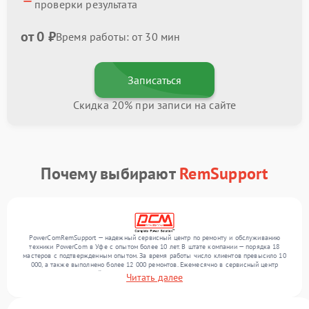
проверки результата
от 0 ₽
Время работы: от 30 мин
Записаться
Скидка 20% при записи на сайте
Почему выбирают
RemSupport
PowerComRemSupport — надежный сервисный центр по ремонту и обслуживанию
техники PowerCom в Уфе с опытом более 10 лет. В штате компании — порядка 18
мастеров с подтвержденным опытом. За время работы число клиентов превысило 10
000, а также выполнено более 12 000 ремонтов. Ежемесячно в сервисный центр
поступает от 300 устройств, включая , , . Мы выполняем ремонт различного уровня
Читать далее
сложности и гарантируем высокое качество обслуживания благодаря использованию
современного оборудования.