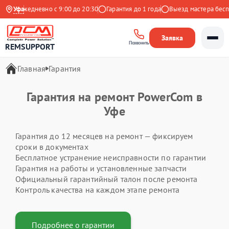
кс
Ежедневно с 9:00 до 20:30
Уфа
Гарантия до 1 года
Выезд мастера беспл
Заявка
Позвонить
REMSUPPORT
Главная
Гарантия
Гарантия на ремонт PowerCom в
Уфе
Гарантия до 12 месяцев на ремонт — фиксируем
сроки в документах
Бесплатное устранение неисправности по гарантии
Гарантия на работы и установленные запчасти
Официальный гарантийный талон после ремонта
Контроль качества на каждом этапе ремонта
Подробнее о гарантии